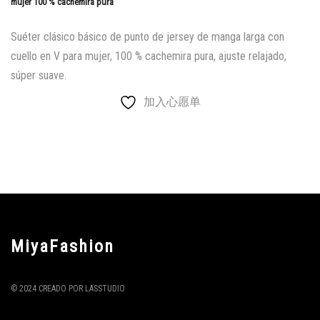
mujer 100 % cachemira pura
Suéter clásico básico de punto de jersey de manga larga con
cuello en V para mujer, 100 % cachemira pura, ajuste relajado,
súper suave.
加入心愿单
MiyaFashion
© 2024 CREADO POR LASSTUDIO