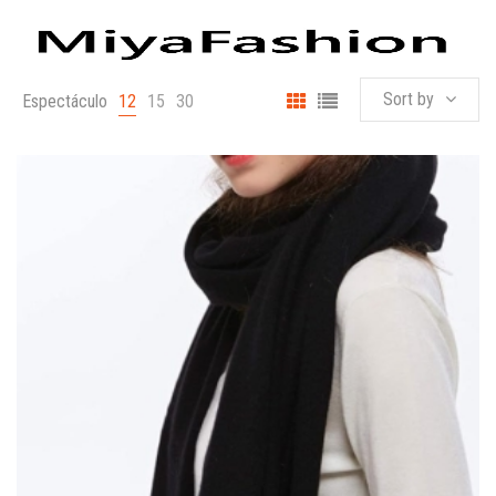
Sort by
Espectáculo
12
15
30