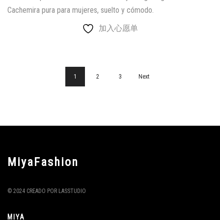
Cachemira pura para mujeres, suelto y cómodo.
加入心愿单
1
2
3
Next
MiyaFashion
© 2024 CREADO POR LASSTUDIO
MIYA